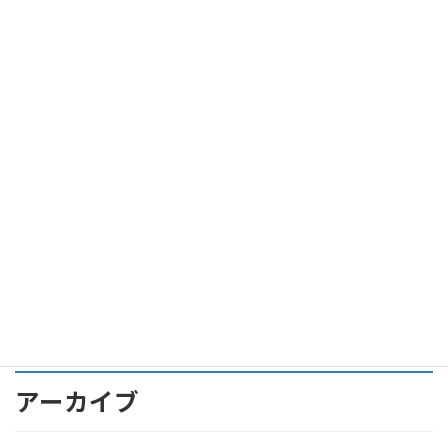
我が愛車、アストンマーティンDB11 ダイムラーベンツとの技術
提携はどのへんか？
我が愛車、アストンマーティンDB11 Ｖ８とＶ１２の外観上の違
いは？
我が愛車、アストンマーティンDB11 ローンチ・エディションっ
て？
アストンマーティンDB11への軌跡 その９ アストンマーティ
ン ＤＢ１１をゲット。
アーカイブ