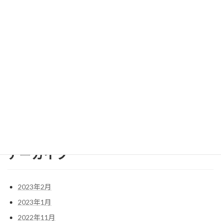
我が愛車、アストンマーティンDB11 Ｖ８とＶ１２の外観上の違
いは？
我が愛車、アストンマーティンDB11 ローンチ・エディションっ
て？
アストンマーティンDB11への軌跡 その９ アストンマーティ
ン ＤＢ１１をゲット。
アーカイブ
2023年2月
2023年1月
2022年11月