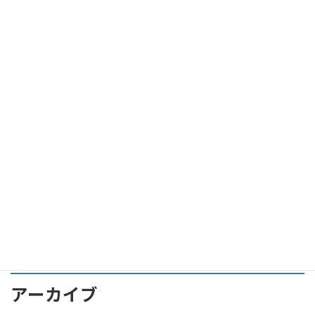
我が愛車、アストンマーティンDB11 ダイムラーベンツとの技術
提携はどのへんか？
我が愛車、アストンマーティンDB11 Ｖ８とＶ１２の外観上の違
いは？
我が愛車、アストンマーティンDB11 ローンチ・エディションっ
て？
アストンマーティンDB11への軌跡 その９ アストンマーティ
ン ＤＢ１１をゲット。
アーカイブ