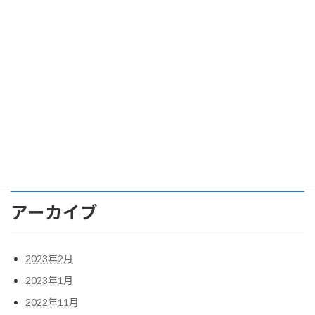
我が愛車、アストンマーティンDB11 Ｖ８とＶ１２の外観上の違
いは？
我が愛車、アストンマーティンDB11 ローンチ・エディションっ
て？
アストンマーティンDB11への軌跡 その９ アストンマーティ
ン ＤＢ１１をゲット。
アーカイブ
2023年2月
2023年1月
2022年11月