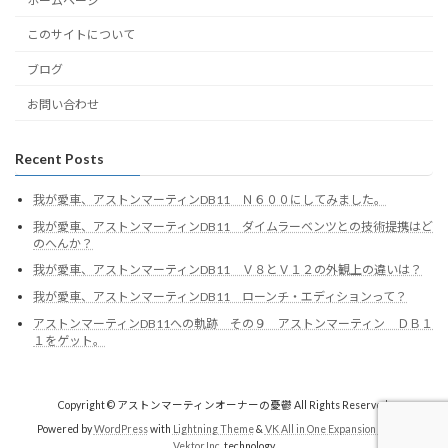
ホームページ
このサイトについて
ブログ
お問い合わせ
Recent Posts
我が愛車、アストンマーティンDB11 Ｎ６００にしてみました。
我が愛車、アストンマーティンDB11 ダイムラーベンツとの技術提携はど
のへんか？
我が愛車、アストンマーティンDB11 Ｖ８とＶ１２の外観上の違いは？
我が愛車、アストンマーティンDB11 ローンチ・エディションって？
アストンマーティンDB11への軌跡 その９ アストンマーティン ＤＢ１
１をゲット。
Copyright © アストンマーティンオーナーの憂鬱 All Rights Reserved.
Powered by
WordPress
with
Lightning Theme
&
VK All in One Expansion Unit
by
Vektor,Inc.
technology.