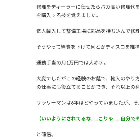
修理をディーラーに任せたらバカ高い修理代
を購入する技を覚えました。
個人輸入して整備工場に部品を持ち込んで修
そうやって経費を下げて何とかディスコを維
通勤手当の月1万円では大赤字。
大変でしたがこの経験のお蔭で、輸入のやり
の仕事にも役立てることができ、それ以上の
サラリーマンは6年ほどやっていましたが、
（いいようにされてるな......こりゃ......自分で
と確信。