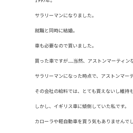
1997年。
新
日
時
サラリーマンになりました。
:
就職と同時に結婚。
車も必要なので買いました。
買った車ですが......当然、アストンマーティ
サラリーマンになった時点で、アストンマー
その会社の給料では、とても買えないし維持
しかし、イギリス車に傾倒していた私です。
カローラや軽自動車を買う気もありませんで