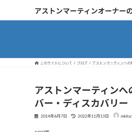
コ
ナ
アストンマーティンオーナー
ン
ビ
テ
ゲ
ン
ー
ツ
シ
へ
ョ
ス
ン
キ
に
ッ
移
このサイトについて
ブログ
アストンマーティンへの
プ
動
アストンマーティンへ
バー・ディスカバリー
最
2014年6月7日
2022年11月13日
mkita
終
更